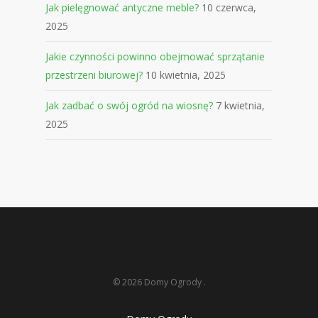
Jak pielęgnować antyczne meble?
10 czerwca,
2025
Jakie czynności powinno obejmować sprzątanie
przestrzeni biurowej?
10 kwietnia, 2025
Jak zadbać o swój ogród na wiosnę?
7 kwietnia,
2025
© 2026 Domy Ogrody .