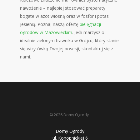
nawożenie – najlepiej stosować preparaty
bogate w azot wiosną oraz w fosfor i potas
jesienią. Poznaj naszą ofertę
pielęgnacji
ogrodów w Mazowieckim
. Jeśli marzysz o
idealnie zielonym trawniku w Grójcu, który stanie
się wizytówką Twojej posesji, skontaktuj się z
nami.
© 2026 Domy Ogrody .
Domy Ogrody
ul. Konopnickiej 6