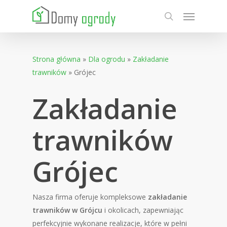
Skip
Menu
to
search
main
content
Strona główna
»
Dla ogrodu
»
Zakładanie
trawników
»
Grójec
Zakładanie
trawników
Grójec
Nasza firma oferuje kompleksowe
zakładanie
trawników w Grójcu
i okolicach, zapewniając
perfekcyjnie wykonane realizacje, które w pełni