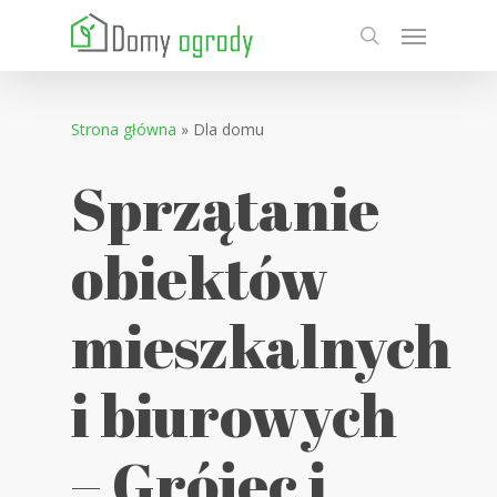
Skip
Menu
to
search
main
content
Strona główna
»
Dla domu
Sprzątanie
obiektów
mieszkalnych
i biurowych
– Grójec i