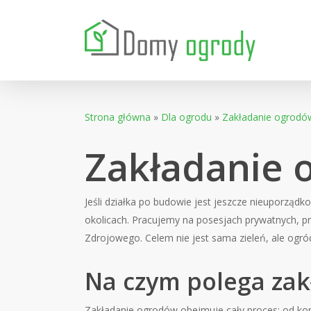
Skip
to
main
content
Strona główna
»
Dla ogrodu
»
Zakładanie ogrodó
Zakładanie 
Jeśli działka po budowie jest jeszcze nieuporządk
okolicach. Pracujemy na posesjach prywatnych, prz
Zdrojowego. Celem nie jest sama zieleń, ale ogró
Na czym polega za
Zakładanie ogrodów obejmuje cały proces: od kon