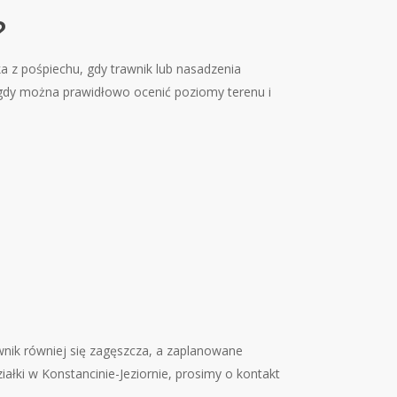
?
a z pośpiechu, gdy trawnik lub nasadzenia
gdy można prawidłowo ocenić poziomy terenu i
wnik równiej się zagęszcza, a zaplanowane
ałki w Konstancinie-Jeziornie, prosimy o kontakt