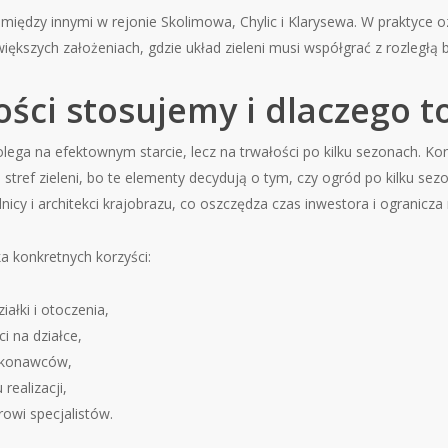
 między innymi w rejonie Skolimowa, Chylic i Klarysewa. W praktyce
ększych założeniach, gdzie układ zieleni musi współgrać z rozległą 
ości stosujemy i dlaczego to
lega na efektownym starcie, lecz na trwałości po kilku sezonach. Kon
stref zieleni, bo te elementy decydują o tym, czy ogród po kilku se
nicy i architekci krajobrazu, co oszczędza czas inwestora i ogranicz
 konkretnych korzyści:
łki i otoczenia,
ci na działce,
wykonawców,
realizacji,
owi specjalistów.