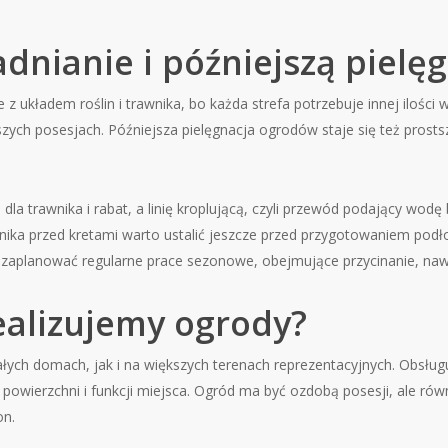
dnianie i późniejszą pielę
układem roślin i trawnika, bo każda strefa potrzebuje innej ilości 
zych posesjach. Późniejsza pielęgnacja ogrodów staje się też prostsza
la trawnika i rabat, a linię kroplującą, czyli przewód podający wod
awnika przed kretami warto ustalić jeszcze przed przygotowaniem pod
planować regularne prace sezonowe, obejmujące przycinanie, nawoż
realizujemy ogrody?
ych domach, jak i na większych terenach reprezentacyjnych. Obsługu
 powierzchni i funkcji miejsca. Ogród ma być ozdobą posesji, ale r
on.