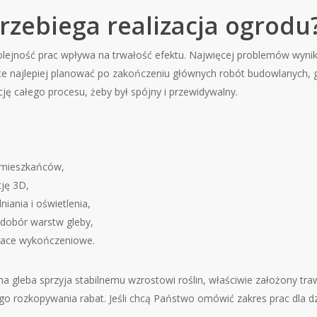
rzebiega realizacja ogrodu
olejność prac wpływa na trwałość efektu. Najwięcej problemów wynik
ce najlepiej planować po zakończeniu głównych robót budowlanych, 
ę całego procesu, żeby był spójny i przewidywalny.
h mieszkańców,
ję 3D,
iania i oświetlenia,
 dobór warstw gleby,
prace wykończeniowe.
 gleba sprzyja stabilnemu wzrostowi roślin, właściwie założony tra
o rozkopywania rabat. Jeśli chcą Państwo omówić zakres prac dla dzi