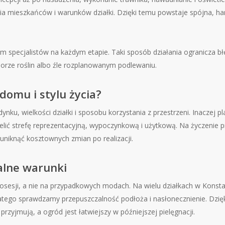
a mieszkańców i warunków działki. Dzięki temu powstaje spójna, har
specjalistów na każdym etapie. Taki sposób działania ogranicza błę
orze roślin albo źle rozplanowanym podlewaniu.
omu i stylu życia?
ku, wielkości działki i sposobu korzystania z przestrzeni. Inaczej pl
dzielić strefę reprezentacyjną, wypoczynkową i użytkową. Na życzenie
uniknąć kosztownych zmian po realizacji.
kalne warunki
sesji, a nie na przypadkowych modach. Na wielu działkach w Konstan
atego sprawdzamy przepuszczalność podłoża i nasłonecznienie. Dzięk
przyjmują, a ogród jest łatwiejszy w późniejszej pielęgnacji.