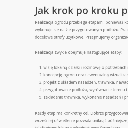
Jak krok po kroku p
Realizacja ogrodu przebiega etapami, ponieważ k
wykonuje się na źle przygotowanym podłożu. Pra
docelowe strefy użytkowe. Przejmujemy organizacj
Realizacja zwykle obejmuje następujące etapy:
wizję lokalną działki i rozmowę o potrzebac
koncepcję ogrodu oraz ewentualną wizualizac
projekt z układem nasadzeń, trawnika, nawadn
przygotowanie podłoża, wyrównanie terenu i
zakładanie trawnika, wykonanie nasadzeń i 
Każdy etap ma konkretny cel. Dobrze przygotowana
wcześniej oświetlenie pozwala uniknąć późniejszeg
telefoniczny lub za pośrednictwem formularza.