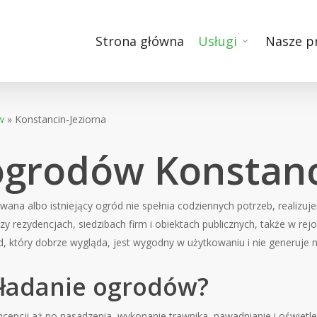
Strona główna
Usługi
Nasze p
w
»
Konstancin-Jeziorna
ogrodów Konstanc
owana albo istniejący ogród nie spełnia codziennych potrzeb, realizu
y rezydencjach, siedzibach firm i obiektach publicznych, także w rejo
d, który dobrze wygląda, jest wygodny w użytkowaniu i nie generuje
kładanie ogrodów?
cepcji aż po nasadzenia, wykonanie trawnika, nawadnianie i oświet