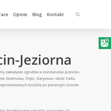
search
race
Opinie
Blog
Kontakt
in-Jeziorna
jemy zakładanie ogrodów w Konstancinie-Jeziornie i
nie Skolimowa, Chylic, Klarysewa i okolic Parku
 nieprzewidzianych kosztów po pierwszym sezonie.
lenie. Projektowanie ogrodów zaczynamy od