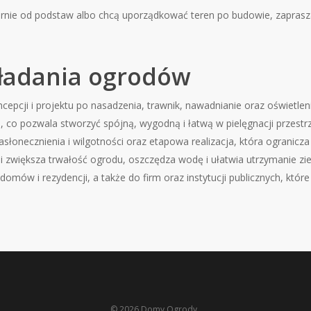
ornie od podstaw albo chcą uporządkować teren po budowie, zaprasza
ładania ogrodów
epcji i projektu po nasadzenia, trawnik, nawadnianie oraz oświetlen
, co pozwala stworzyć spójną, wygodną i łatwą w pielęgnacji przest
słonecznienia i wilgotności oraz etapowa realizacja, która ogranicz
i zwiększa trwałość ogrodu, oszczędza wodę i ułatwia utrzymanie zie
 domów i rezydencji, a także do firm oraz instytucji publicznych, któr
© 2026 Domy Ogrody .