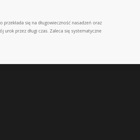
 co przekłada się na długowieczność nasadzeń oraz
j urok przez długi czas. Zaleca się systematyczne