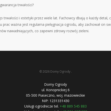
gwarancja trwałości?
 trwałości i estetyki przez wiele lat. Fachowcy dbają o każdy detal,
u prac ważna jest regularna pielęgnacja ogrodu, aby zachował on swó
emów nawadniających, co zapewni zdrowy rozwój zieleni.
© 2026 Domy Ogrody .
Domy Ogrody
ul. Konopnickiej 6
05-500
Piaseczno
,
woj. mazowieckie
NIP:
1231331430
Usługi ogrodnicze tel.
+48 889 545 883