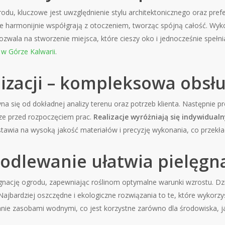
du, kluczowe jest uwzględnienie stylu architektonicznego oraz prefer
tóre harmonijnie współgrają z otoczeniem, tworząc spójną całość. W
ozwala na stworzenie miejsca, które cieszy oko i jednocześnie speł
w Górze Kalwarii
.
lizacji – kompleksowa obs
yna się od dokładnej analizy terenu oraz potrzeb klienta. Następnie p
ze przed rozpoczęciem prac.
Realizacje wyróżniają się indywidua
awia na wysoką jakość materiałów i precyzję wykonania, co przekład
odlewanie ułatwia pielęgn
gnację ogrodu, zapewniając roślinom optymalne warunki wzrostu. D
y. Najbardziej oszczędne i ekologiczne rozwiązania to te, które wyko
ie zasobami wodnymi, co jest korzystne zarówno dla środowiska, jak 