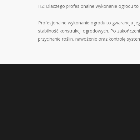
H2: Dlaczego profesjonalne wykonanie ogrodu to 
Profesjonalne wykonanie ogrodu to gwarancja jego
stabilność konstrukcji ogrodowych. Po zakończeni
przycinanie roślin, nawożenie oraz kontrolę syst