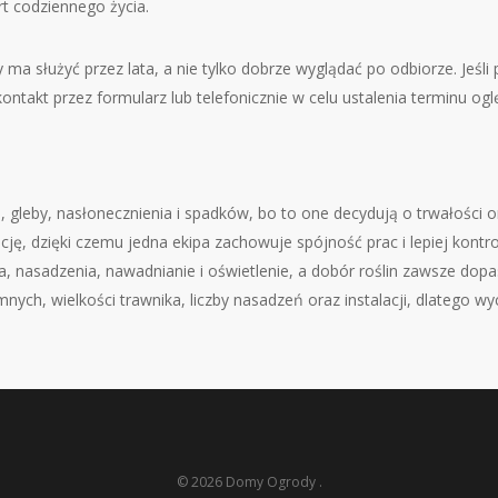
rt codziennego życia.
 ma służyć przez lata, a nie tylko dobrze wyglądać po odbiorze. Jeś
ntakt przez formularz lub telefonicznie w celu ustalenia terminu ogl
 gleby, nasłonecznienia i spadków, bo to one decydują o trwałości or
ację, dzięki czemu jedna ekipa zachowuje spójność prac i lepiej kon
a, nasadzenia, nawadnianie i oświetlenie, a dobór roślin zawsze do
ych, wielkości trawnika, liczby nasadzeń oraz instalacji, dlatego wy
© 2026 Domy Ogrody .