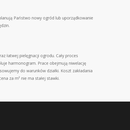
li planują Państwo nowy ogród lub uporządkowanie
ędzin.
az łatwej pielęgnacji ogrodu. Cały proces
troluje harmonogram. Prace obejmują niwelację
pasowujemy do warunków działki. Koszt zakładania
cena za m² nie ma stałej stawki.