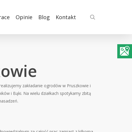
search
race
Opinie
Blog
Kontakt
kowie
, realizujemy zakładanie ogrodów w Pruszkowie i
bików i Bąki. Na wielu działkach spotykamy zbitą
 nasadzeń.
odpowiedzialnym za całość prac zamiast z kilkoma