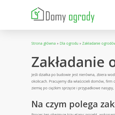
Skip
to
main
content
Strona główna
»
Dla ogrodu
»
Zakładanie ogrodó
Zakładanie 
Jeśli działka po budowie jest nierówna, zbiera wo
okolicach. Pracujemy dla właścicieli domów, firm 
ziemię po ciężkim sprzęcie i przypadkowe nasypy,
Na czym polega za
Proces ten obejmuje trzy etapy: projekt, wykonan