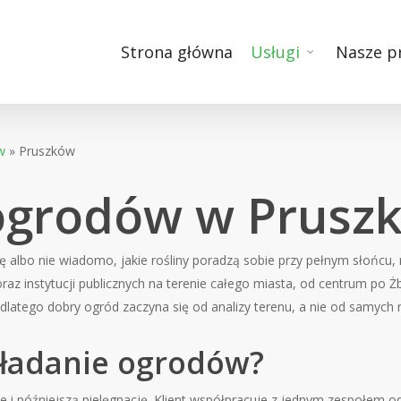
Strona główna
Usługi
Nasze p
w
»
Pruszków
ogrodów w Prusz
dę albo nie wiadomo, jakie rośliny poradzą sobie przy pełnym słońcu
oraz instytucji publicznych na terenie całego miasta, od centrum po Ż
 dlatego dobry ogród zaczyna się od analizy terenu, a nie od samych
kładanie ogrodów?
ie i późniejszą pielęgnację. Klient współpracuje z jednym zespołem 