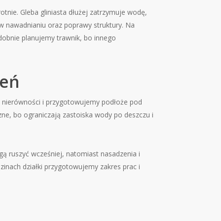
rotnie. Gleba gliniasta dłużej zatrzymuje wodę,
 w nawadnianiu oraz poprawy struktury. Na
dobnie planujemy trawnik, bo innego
zeń
y nierówności i przygotowujemy podłoże pod
czne, bo ograniczają zastoiska wody po deszczu i
gą ruszyć wcześniej, natomiast nasadzenia i
dzinach działki przygotowujemy zakres prac i