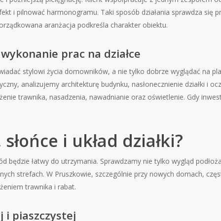
ekt i pilnować harmonogramu. Taki sposób działania sprawdza się p
porządkowana aranżacja podkreśla charakter obiektu.
wykonanie prac na działce
ać stylowi życia domowników, a nie tylko dobrze wyglądać na plani
syczny, analizujemy architekturę budynku, nasłonecznienie działki i
ożenie trawnika, nasadzenia, nawadnianie oraz oświetlenie. Gdy inwe
słońce i układ działki?
ód będzie łatwy do utrzymania. Sprawdzamy nie tylko wygląd podłoża
ólnych strefach. W Pruszkowie, szczególnie przy nowych domach, cz
eniem trawnika i rabat.
j i piaszczystej