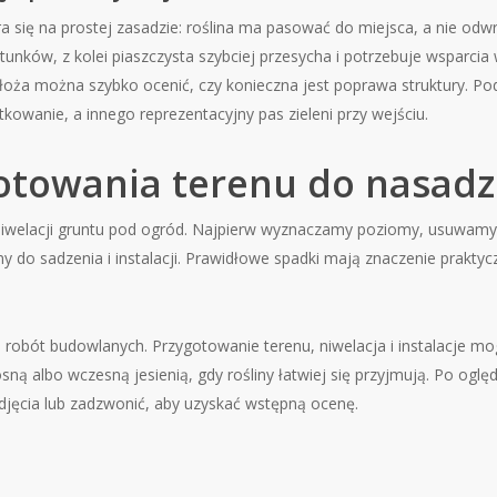
iera się na prostej zasadzie: roślina ma pasować do miejsca, a nie odw
unków, z kolei piaszczysta szybciej przesycha i potrzebuje wsparcia
łoża można szybko ocenić, czy konieczna jest poprawa struktury. Po
wanie, a innego reprezentacyjny pas zieleni przy wejściu.
gotowania terenu do nasad
 niwelacji gruntu pod ogród. Najpierw wyznaczamy poziomy, usuwam
y do sadzenia i instalacji. Prawidłowe spadki mają znaczenie prakty
 robót budowlanych. Przygotowanie terenu, niwelacja i instalacje mo
ną albo wczesną jesienią, gdy rośliny łatwiej się przyjmują. Po oglę
ęcia lub zadzwonić, aby uzyskać wstępną ocenę.