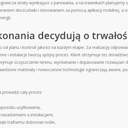
ogranicza straty wynikające z parowania, a na trawnikach planujemy 
ieraniem deszczówki i sterowaniem za pomocą aplikacji mobilnej, a 
ergii.
konania decydują o trwałoś
o od planu i kontroli jakości na każdym etapie. Za realizację odpowi
ne i instalacje tworzą spójny proces. Klient otrzymuje też doradztwo
obejmuje oczyszczenie terenu, wyrównanie i dopasowanie rozwiązań 
prawdzone materiały i nowoczesne technologie ograniczają awarie, p
 prowadzi cały proces:
sposobu użytkowania,
 nasadzeniami a instalacjami,
ięki trafnemu doborowi roślin,